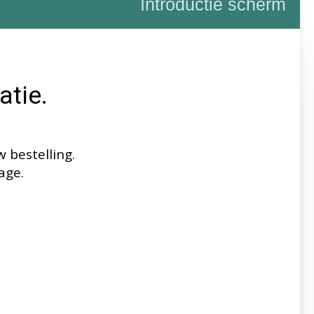
Introductie scherm
atie.
 bestelling.
age.