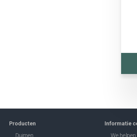
Producten
Informatie 
Duimen
We helpen 