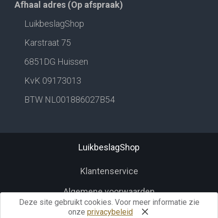
Afhaal adres (Op afspraak)
LuikbeslagShop
Karstraat 75
6851DG Huissen
KvK 09173013
BTW NL001886027B54
LuikbeslagShop
Klantenservice
Algemene voorwaarden
Deze site gebruikt cookies. Voor meer informatie zie
Herroepingsrecht
onze
privacybeleid