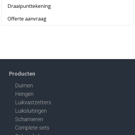
Draaipunttekening
Offerte aanvraag
Producten
Duimen
Hengen
Luikvastzetters
Luiksluitingen
Scharnieren
Complete sets