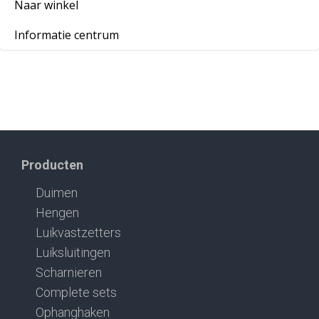
Naar winkel
Informatie centrum
Producten
Duimen
Hengen
Luikvastzetters
Luiksluitingen
Scharnieren
Complete sets
Ophanghaken