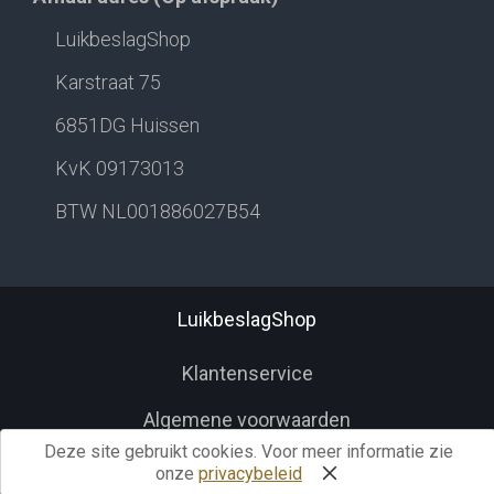
LuikbeslagShop
Karstraat 75
6851DG Huissen
KvK 09173013
BTW NL001886027B54
LuikbeslagShop
Klantenservice
Algemene voorwaarden
Deze site gebruikt cookies. Voor meer informatie zie
Herroepingsrecht
onze
privacybeleid