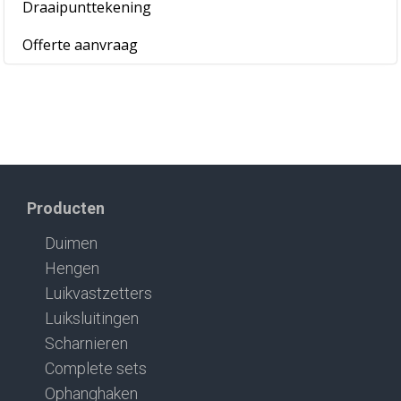
Draaipunttekening
Offerte aanvraag
Producten
Duimen
Hengen
Luikvastzetters
Luiksluitingen
Scharnieren
Complete sets
Ophanghaken