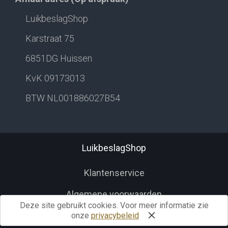
LuikbeslagShop
Karstraat 75
6851DG Huissen
KvK 09173013
BTW NL001886027B54
LuikbeslagShop
Klantenservice
Algemene voorwaarden
Deze site gebruikt cookies. Voor meer informatie zie
Herroepingsrecht
onze
privacybeleid