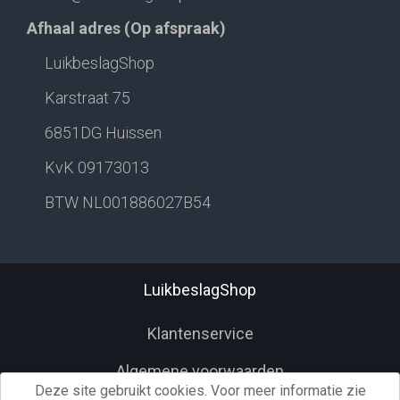
Afhaal adres (Op afspraak)
LuikbeslagShop
Karstraat 75
6851DG Huissen
KvK 09173013
BTW NL001886027B54
LuikbeslagShop
Klantenservice
Algemene voorwaarden
Deze site gebruikt cookies. Voor meer informatie zie