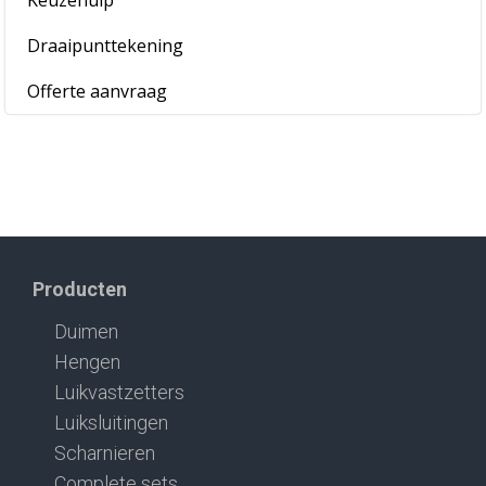
Keuzehulp
Draaipunttekening
Offerte aanvraag
Producten
Duimen
Hengen
Luikvastzetters
Luiksluitingen
Scharnieren
Complete sets